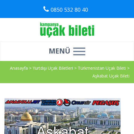
0850 532 80 40
MENÜ
Anasayfa
>
Yurtdışı Uçak Biletleri
>
Türkmenistan Uçak Bileti
>
Aşkabat Uçak Bileti