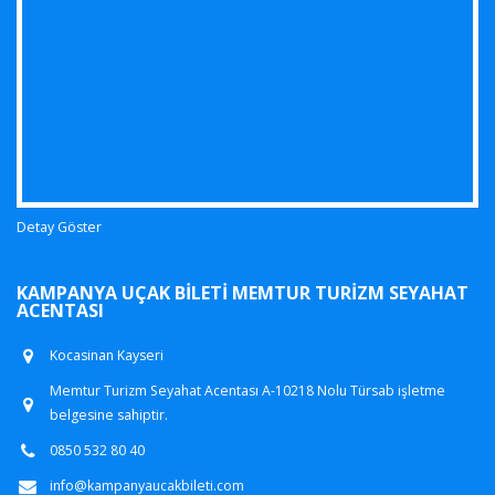
Detay Göster
KAMPANYA UÇAK BILETI MEMTUR TURIZM SEYAHAT
ACENTASI
Kocasinan Kayseri
Memtur Turizm Seyahat Acentası A-10218 Nolu Türsab işletme
belgesine sahiptir.
0850 532 80 40
info@kampanyaucakbileti.com