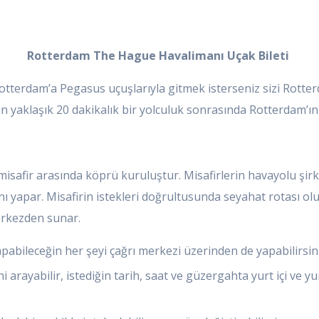
Rotterdam The Hague Havalimanı Uçak Bileti
 Rotterdam’a Pegasus uçuşlarıyla gitmek isterseniz sizi Rott
yaklaşık 20 dakikalık bir yolculuk sonrasında Rotterdam’ın b
misafir arasında köprü kuruluştur. Misafirlerin havayolu şirke
yapar. Misafirin istekleri doğrultusunda seyahat rotası oluşt
merkezden sunar.
pabileceğin her şeyi çağrı merkezi üzerinden de yapabilirsin
ni arayabilir, istediğin tarih, saat ve güzergahta yurt içi ve