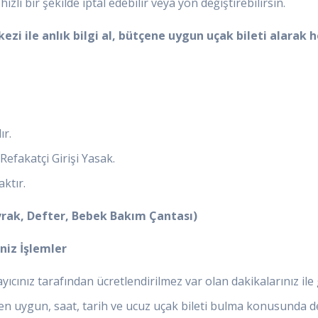
hızlı bir şekilde iptal edebilir veya yön değiştirebilirsin.
ezi ile anlık bilgi al, bütçene uygun uçak bileti alarak 
ır.
efakatçi Girişi Yasak.
ktır.
Evrak, Defter, Bebek Bakım Çantası)
niz İşlemler
yıcınız tarafından ücretlendirilmez var olan dakikalarınız il
en uygun, saat, tarih ve ucuz uçak bileti bulma konusunda d