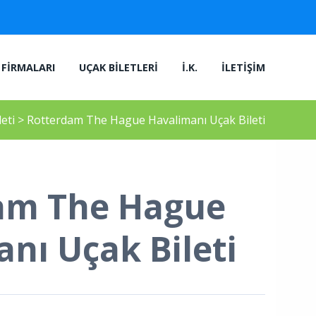
FIRMALARI
UÇAK BILETLERI
İ.K.
İLETIŞIM
leti
>
Rotterdam The Hague Havalimanı Uçak Bileti
am The Hague
nı Uçak Bileti