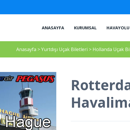
ANASAYFA
KURUMSAL
HAVAYOLU 
Anasayfa
>
Yurtdışı Uçak Biletleri
>
Hollanda Uçak Bi
Rotterd
Havalima