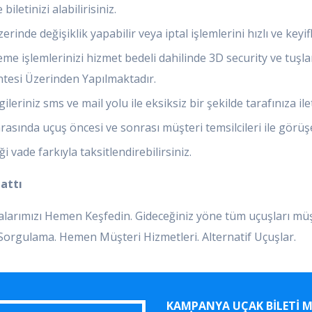
letinizi alabilirisiniz.
inde değişiklik yapabilir veya iptal işlemlerini hızlı ve keyifli
e işlemlerinizi hizmet bedeli dahilinde 3D security ve tuşlam
esi Üzerinden Yapılmaktadır.
leriniz sms ve mail yolu ile eksiksiz bir şekilde tarafınıza ilet
asında uçuş öncesi ve sonrası müşteri temsilcileri ile görüşe
 vade farkıyla taksitlendirebilirsiniz.
Hattı
yfalarımızı Hemen Keşfedin. Gideceğiniz yöne tüm uçuşları mü
ı Sorgulama. Hemen Müşteri Hizmetleri. Alternatif Uçuşlar.
KAMPANYA UÇAK BILETI 