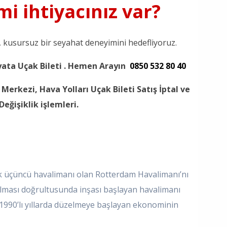
i ihtiyacınız var?
z, kusursuz bir seyahat deneyimini hedefliyoruz.
yata Uçak Bileti . Hemen Arayın
0850 532 80 40
Merkezi, Hava Yolları Uçak Bileti Satış İptal ve
Değişiklik işlemleri.
k üçüncü havalimanı olan Rotterdam Havalimanı’nı
yulması doğrultusunda inşası başlayan havalimanı
 1990’lı yıllarda düzelmeye başlayan ekonominin