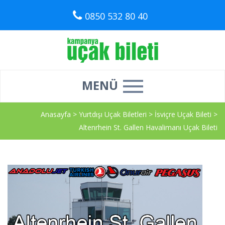
0850 532 80 40
MENÜ
Anasayfa
>
Yurtdışı Uçak Biletleri
>
İsviçre Uçak Bileti
>
Altenrhein St. Gallen Havalimanı Uçak Bileti