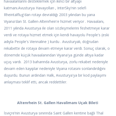
havaalanlarını desteklemek için ikinci bir altyapı
katmanı.Avusturya Havayolları , InterSky'nin selefi
Rheintalflug'dan rotayı devraldığı 2003 yılından bu yana
Viyana'dan St. Gallen-Altenrhein'e hizmet veriyor . Havaalanı,
2011 yılında Avusturya ile olan sözleşmelerini feshetmeye karar
verdi ve rotaya hizmet etmek için kendi havayolu People's (eski
adıyla People's Viennaline ) kurdu . Avusturyalı, doğrudan
rekabette de rotaya devam etmeye karar verdi. Sonuç olarak, o
dönemde küçük havaalanından Viyana'ya günde altıya kadar
uçuş vardı. 2013 baharında Avusturya, zorlu rekabet nedeniyle
devam eden kayıplar nedeniyle Viyana rotasını sonlandırdığını
duyurdu. Bunun ardından Halk, Avusturya'ya bir kod paylaşımı
anlaşması teklif etti, ancak reddettiler.
Altenrhein St. Gallen Havalimanı Uçak Bileti
İsviçre’nin Avusturya sınırında Saint Gallen kentine bağlı Thal