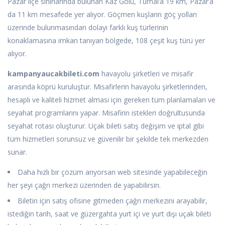
Pazar ilçe sınırlarında bulunan Kaz Gölü, Turhal’a 19 km, Pazar’a
da 11 km mesafede yer alıyor. Göçmen kuşların göç yolları
üzerinde bulunmasından dolayı farklı kuş türlerinin
konaklamasına imkan tanıyan bölgede, 108 çeşit kuş türü yer
alıyor.
kampanyaucakbileti.com
havayolu şirketleri ve misafir
arasında köprü kuruluştur. Misafirlerin havayolu şirketlerinden,
hesaplı ve kaliteli hizmet alması için gereken tüm planlamaları ve
seyahat programlarını yapar. Misafirin istekleri doğrultusunda
seyahat rotası oluşturur. Uçak bileti satış değişim ve iptal gibi
tüm hizmetleri sorunsuz ve güvenilir bir şekilde tek merkezden
sunar.
Daha hızlı bir çözüm arıyorsan web sitesinde yapabileceğin
her şeyi çağrı merkezi üzerinden de yapabilirsin.
Biletin için satış ofisine gitmeden çağrı merkezini arayabilir,
istediğin tarih, saat ve güzergahta yurt içi ve yurt dışı uçak bileti