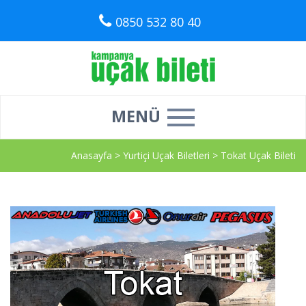
0850 532 80 40
MENÜ
Anasayfa
>
Yurtiçi Uçak Biletleri
>
Tokat Uçak Bileti