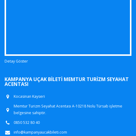
Detay Göster
KAMPANYA UÇAK BILETI MEMTUR TURIZM SEYAHAT
ACENTASI
Kocasinan Kayseri
Memtur Turizm Seyahat Acentası A-10218 Nolu Türsab işletme
belgesine sahiptir.
0850 532 80 40
info@kampanyaucakbileti.com