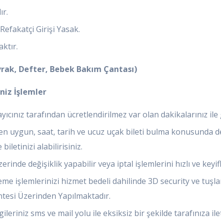
ır.
efakatçi Girişi Yasak.
ktır.
Evrak, Defter, Bebek Bakım Çantası)
niz İşlemler
yıcınız tarafından ücretlendirilmez var olan dakikalarınız il
en uygun, saat, tarih ve ucuz uçak bileti bulma konusunda d
letinizi alabilirisiniz.
inde değişiklik yapabilir veya iptal işlemlerini hızlı ve keyifli
e işlemlerinizi hizmet bedeli dahilinde 3D security ve tuşlam
esi Üzerinden Yapılmaktadır.
leriniz sms ve mail yolu ile eksiksiz bir şekilde tarafınıza ilet