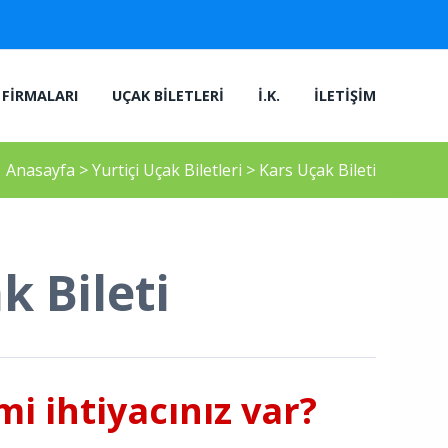
FIRMALARI
UÇAK BILETLERI
İ.K.
İLETIŞIM
Anasayfa
>
Yurtiçi Uçak Biletleri
>
Kars Uçak Bileti
k Bileti
i ihtiyacınız var?