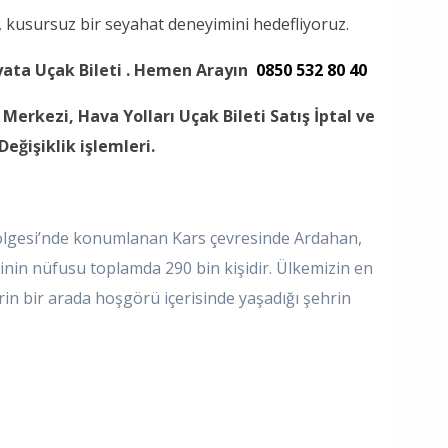
z, kusursuz bir seyahat deneyimini hedefliyoruz.
yata Uçak Bileti . Hemen Arayın
0850 532 80 40
Merkezi, Hava Yolları Uçak Bileti Satış İptal ve
Değişiklik işlemleri.
gesi’nde konumlanan Kars çevresinde Ardahan,
rinin nüfusu toplamda 290 bin kişidir. Ülkemizin en
erin bir arada hoşgörü içerisinde yaşadığı şehrin