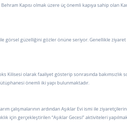
e Behram Kapısı olmak üzere üç önemli kapıya sahip olan Kars 
ile görsel güzelliğini gözler önüne seriyor. Genellikle ziyare
ilisesi olarak faaliyet gösterip sonrasında bakımsızlık sonu
tüphanesi önemli iki yapı bulunmaktadır.
ım çalışmalarının ardından Aşıklar Evi ismi ile ziyaretçilerine
ık için gerçekleştirilen “Aşıklar Gecesi” aktiviteleri yapılmak