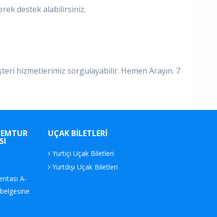
rek destek alabilirsiniz.
şteri hizmetlerimiz sorgulayabilir. Hemen Arayın. 7
MEMTUR
UÇAK BILETLERI
SI
Yurtiçi Uçak Biletleri
Yurtdışı Uçak Biletleri
ntası A-
belgesine