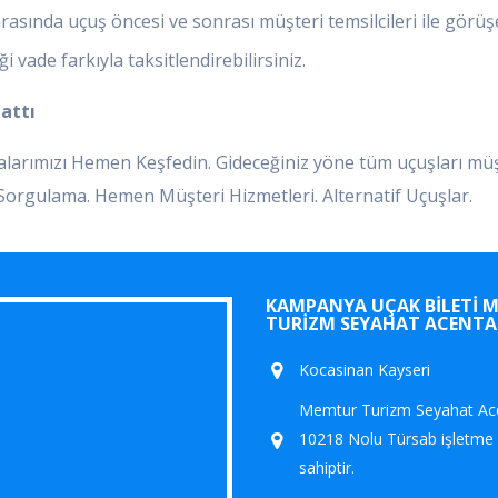
asında uçuş öncesi ve sonrası müşteri temsilcileri ile görüşe
 vade farkıyla taksitlendirebilirsiniz.
Hattı
yfalarımızı Hemen Keşfedin. Gideceğiniz yöne tüm uçuşları mü
ı Sorgulama. Hemen Müşteri Hizmetleri. Alternatif Uçuşlar.
KAMPANYA UÇAK BILETI 
TURIZM SEYAHAT ACENTA
Kocasinan Kayseri
Memtur Turizm Seyahat Ace
10218 Nolu Türsab işletme 
sahiptir.