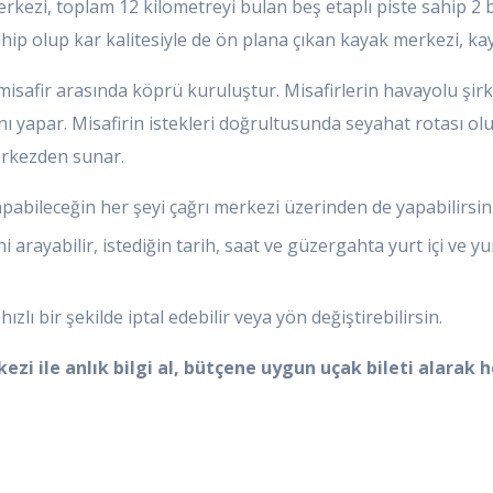
kezi, toplam 12 kilometreyi bulan beş etaplı piste sahip 2 b
 sahip olup kar kalitesiyle de ön plana çıkan kayak merkezi, 
misafir arasında köprü kuruluştur. Misafirlerin havayolu şirke
yapar. Misafirin istekleri doğrultusunda seyahat rotası oluşt
merkezden sunar.
pabileceğin her şeyi çağrı merkezi üzerinden de yapabilirsin
ni arayabilir, istediğin tarih, saat ve güzergahta yurt içi ve
hızlı bir şekilde iptal edebilir veya yön değiştirebilirsin.
ezi ile anlık bilgi al, bütçene uygun uçak bileti alarak 