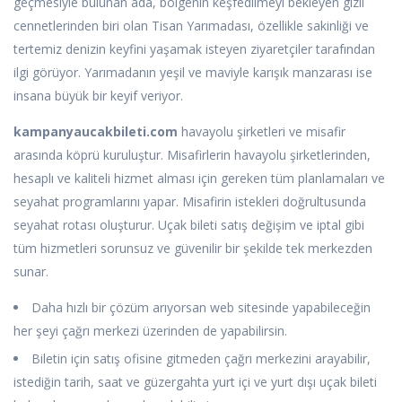
geçmesiyle bulunan ada, bölgenin keşfedilmeyi bekleyen gizli
cennetlerinden biri olan Tisan Yarımadası, özellikle sakinliği ve
tertemiz denizin keyfini yaşamak isteyen ziyaretçiler tarafından
ilgi görüyor. Yarımadanın yeşil ve maviyle karışık manzarası ise
insana büyük bir keyif veriyor.
kampanyaucakbileti.com
havayolu şirketleri ve misafir
arasında köprü kuruluştur. Misafirlerin havayolu şirketlerinden,
hesaplı ve kaliteli hizmet alması için gereken tüm planlamaları ve
seyahat programlarını yapar. Misafirin istekleri doğrultusunda
seyahat rotası oluşturur. Uçak bileti satış değişim ve iptal gibi
tüm hizmetleri sorunsuz ve güvenilir bir şekilde tek merkezden
sunar.
Daha hızlı bir çözüm arıyorsan web sitesinde yapabileceğin
her şeyi çağrı merkezi üzerinden de yapabilirsin.
Biletin için satış ofisine gitmeden çağrı merkezini arayabilir,
istediğin tarih, saat ve güzergahta yurt içi ve yurt dışı uçak bileti