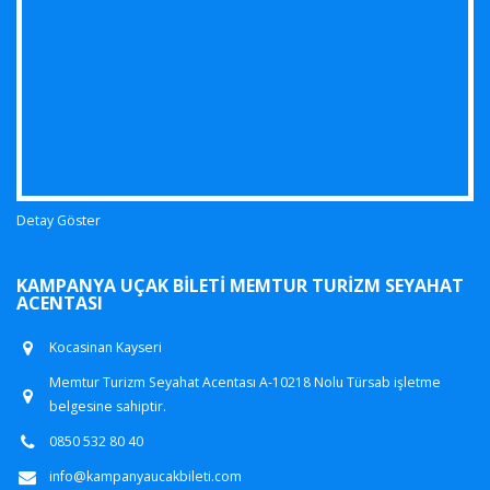
Detay Göster
KAMPANYA UÇAK BILETI MEMTUR TURIZM SEYAHAT
ACENTASI
Kocasinan Kayseri
Memtur Turizm Seyahat Acentası A-10218 Nolu Türsab işletme
belgesine sahiptir.
0850 532 80 40
info@kampanyaucakbileti.com