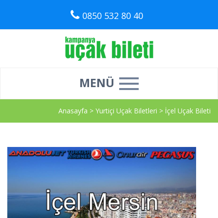
0850 532 80 40
MENÜ
Anasayfa
>
Yurtiçi Uçak Biletleri
>
İçel Uçak Bileti