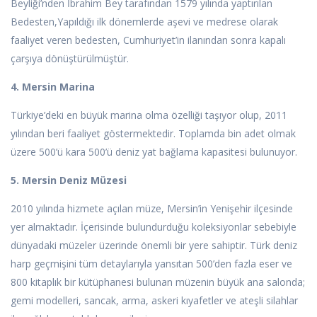
Beyliği’nden İbrahim Bey tarafından 1579 yılında yaptırılan
Bedesten,Yapıldığı ilk dönemlerde aşevi ve medrese olarak
faaliyet veren bedesten, Cumhuriyet’in ilanından sonra kapalı
çarşıya dönüştürülmüştür.
4. Mersin Marina
Türkiye’deki en büyük marina olma özelliği taşıyor olup, 2011
yılından beri faaliyet göstermektedir. Toplamda bin adet olmak
üzere 500’ü kara 500’ü deniz yat bağlama kapasitesi bulunuyor.
5. Mersin Deniz Müzesi
2010 yılında hizmete açılan müze, Mersin’in Yenişehir ilçesinde
yer almaktadır. İçerisinde bulundurduğu koleksiyonlar sebebiyle
dünyadaki müzeler üzerinde önemli bir yere sahiptir. Türk deniz
harp geçmişini tüm detaylarıyla yansıtan 500’den fazla eser ve
800 kitaplık bir kütüphanesi bulunan müzenin büyük ana salonda;
gemi modelleri, sancak, arma, askeri kıyafetler ve ateşli silahlar