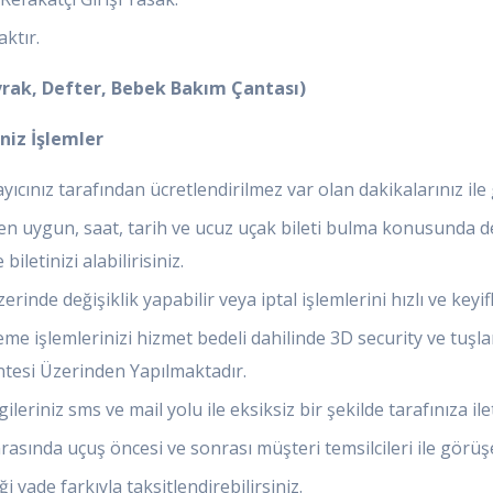
ktır.
Evrak, Defter, Bebek Bakım Çantası)
niz İşlemler
yıcınız tarafından ücretlendirilmez var olan dakikalarınız il
en uygun, saat, tarih ve ucuz uçak bileti bulma konusunda d
letinizi alabilirisiniz.
inde değişiklik yapabilir veya iptal işlemlerini hızlı ve keyifli
e işlemlerinizi hizmet bedeli dahilinde 3D security ve tuşlam
esi Üzerinden Yapılmaktadır.
leriniz sms ve mail yolu ile eksiksiz bir şekilde tarafınıza ilet
asında uçuş öncesi ve sonrası müşteri temsilcileri ile görüşe
 vade farkıyla taksitlendirebilirsiniz.