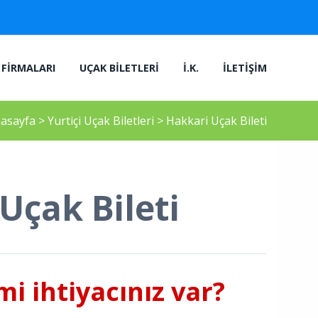
FIRMALARI
UÇAK BILETLERI
İ.K.
İLETIŞIM
asayfa
>
Yurtiçi Uçak Biletleri
>
Hakkari Uçak Bileti
Uçak Bileti
i ihtiyacınız var?