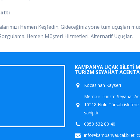
Hattı
yfalarımızı Hemen Keşfedin. Gideceğiniz yöne tüm uçuşları mü
ı Sorgulama. Hemen Müşteri Hizmetleri. Alternatif Uçuşlar.
KAMPANYA UÇAK BILETI 
TURIZM SEYAHAT ACENTA
Kocasinan Kayseri
Memtur Turizm Seyahat Ace
10218 Nolu Türsab işletme 
sahiptir.
0850 532 80 40
info@kampanyaucakbileti.