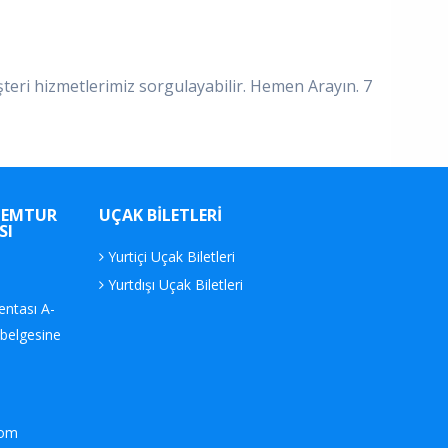
şteri hizmetlerimiz sorgulayabilir. Hemen Arayın. 7
MEMTUR
UÇAK BILETLERI
SI
Yurtiçi Uçak Biletleri
Yurtdışı Uçak Biletleri
ntası A-
belgesine
com