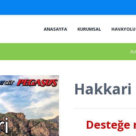
ANASAYFA
KURUMSAL
HAVAYOLU 
An
Hakkari 
Desteğe m