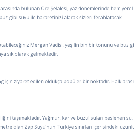
rasında bulunan Ore Şelalesi, yaz dönemlerinde hem yerel h
uz gibi suyu ile hararetinizi alarak sizleri ferahlatacak.
atabileceğiniz Mergan Vadisi, yeşilin bin bir tonunu ve buz gi
ya sık olarak gelmektedir.
ing için ziyaret edilen oldukça popüler bir noktadır. Halk ar
ğini taşımaktadır. Yağmur, kar ve buzul suları beslenen su, 
etre olan Zap Suyu’nun Türkiye sınırları içerisindeki uzunlu