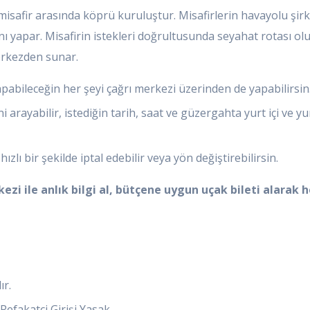
misafir arasında köprü kuruluştur. Misafirlerin havayolu şirke
yapar. Misafirin istekleri doğrultusunda seyahat rotası oluşt
merkezden sunar.
pabileceğin her şeyi çağrı merkezi üzerinden de yapabilirsin
ni arayabilir, istediğin tarih, saat ve güzergahta yurt içi ve
hızlı bir şekilde iptal edebilir veya yön değiştirebilirsin.
ezi ile anlık bilgi al, bütçene uygun uçak bileti alarak 
ır.
efakatçi Girişi Yasak.