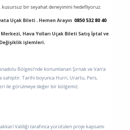
z, kusursuz bir seyahat deneyimini hedefliyoruz.
yata Uçak Bileti . Hemen Arayın
0850 532 80 40
Merkezi, Hava Yolları Uçak Bileti Satış İptal ve
Değişiklik işlemleri.
adolu Bölgesi’nde konumlanan Şırnak ve Van‘a
sahiptir. Tarihi boyunca Hurri, Urartu, Pers,
eri ile görülmeye değer bir bölgemiz.
kkari Valiliği tarafınca yürütülen proje kapsamı