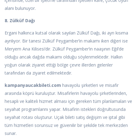
içerisinde; özel bir işletme tarafından işletilen kafe, çocuk oyun
alanı bulunuyor.
8. Zülküf Dağı
Ergani halkınca kutsal olarak sayılan Zülküf Dağı, iki ayrı kısıma
ayrılıyor. Bir tanesi Zülküf Peygamber’in makamı iken diğeri ise
Meryem Ana Kilisesi’dir. Zülküf Peygamber’in naaşının Eğil’de
olduğu ancak dağda makamı olduğu söylenmektedir. Halkın
yoğun olarak ziyaret ettiği bölge çevre illerden gelenler
tarafından da ziyaret edilmektedir.
kampanyaucakbileti.com
havayolu şirketleri ve misafir
arasında köprü kuruluştur. Misafirlerin havayolu şirketlerinden,
hesaplı ve kaliteli hizmet alması için gereken tüm planlamaları ve
seyahat programlarını yapar. Misafirin istekleri doğrultusunda
seyahat rotası oluşturur. Uçak bileti satış değişim ve iptal gibi
tüm hizmetleri sorunsuz ve güvenilir bir şekilde tek merkezden
sunar.