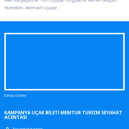
Bilet Karşılaştırma. Tüm Uçuşları Sorgulama. Hemen Müşteri
Hizmetleri. Alternatif Uçuşlar.
Detay Göster
KAMPANYA UÇAK BILETI MEMTUR TURIZM SEYAHAT
ACENTASI
Kocasinan Kayseri