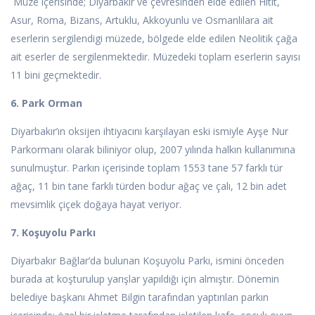
Müze içerisinde; Diyarbakır ve çevresinden elde edilen Hitit,
Asur, Roma, Bizans, Artuklu, Akkoyunlu ve Osmanlılara ait
eserlerin sergilendigi müzede, bölgede elde edilen Neolitik çağa
ait eserler de sergilenmektedir. Müzedeki toplam eserlerin sayısı
11 bini geçmektedir.
6. Park Orman
Diyarbakır’ın oksijen ihtiyacını karşılayan eski ismiyle Ayşe Nur
Parkormanı olarak biliniyor olup, 2007 yılında halkın kullanımına
sunulmuştur. Parkın içerisinde toplam 1553 tane 57 farklı tür
ağaç, 11 bin tane farklı türden bodur ağaç ve çalı, 12 bin adet
mevsimlik çiçek doğaya hayat veriyor.
7. Koşuyolu Parkı
Diyarbakır Bağlar’da bulunan Koşuyolu Parkı, ismini önceden
burada at koşturulup yarışlar yapıldığı için almıştır. Dönemin
belediye başkanı Ahmet Bilgin tarafından yaptırılan parkın